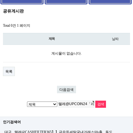
공유게시판
Total 0건
1 페이지
제목
날짜
게시물이 없습니다.
목록
다음검색
인기검색어
대구
텔레@CASHFILTER365】】금은돈세탁국내거래소fds출
독도